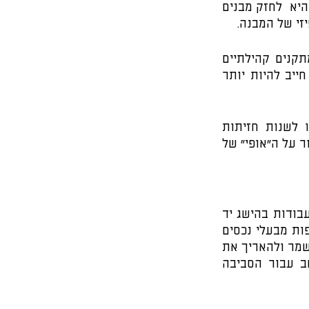
דיור טוב,  אם ישקמו ויחזקו מבנים קיימים ,  הדבר ישפיע על השכונה כולה, המטרה היא  לחזק מבנים 
זי של המבנה.
שיקום ושדרוג מבנים  קיימים אינו תחליף לפינוי שכונות  ואינו מהווה תחליף למתקנים קהילתיים 
נאותים. זהו חלק חשוב מתוכנית התחדשות עירונית כוללת , כלי משלים. אבל זה חייב להיות יותר 
חלק מהשיפוץ יסיר בעיקר התיישנות, למשל הסרת מרפסות ישנות מכוערות או לשנות חזיתות 
מיושנות. אך יחד עם זאת פרוייקט תמא 38 , כמו גם  שיפוץ חזיתות  עדיין צריך לשמור על ה"אופי" של 
שיקום מבנים ישנים מורכב הרבה יותר מבנייה חדשה. שיקום מחייב מגוון רחב של עבודות בהישג יד 
בו-זמנית. שיקום, יכול להתאפשר אם רשות תפתח תכנית כוללת לאזור, לא ניתן לצפות מבעלי נכסים 
ומוסדות מימון שישקיעו את כספם אלא אם יש הבטחה שמטרת החידוש היא לעזור לשמר ולהאריך את 
חייו השימושיים של אזור, על התכנית לספק פתרונות ארוכי טווח שיתלבשו היטב עבור הסביבה 