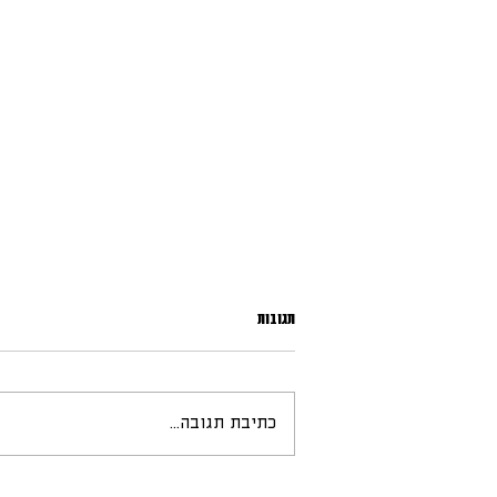
תגובות
מס רכישה - מה זה?
כתיבת תגובה...