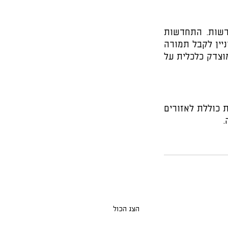
הגורם הכלכלי היא הגורם המכריע האמיתי בכמות השיקום המתבצע באזור התחדשות. התחדשות 
חייבת להיות כדאית כלכלית לבעלים, לעירייה ולכל הגורמים המעורבים הבעלים מעוניין לקבל תמורה 
הוגנת על השקעתו. שנית, השיקום חייב להביא  להעלאת ערך הנכס. זה חייב להיות מוצדק כלכלית על 
עיריית ראשון לציון רואה בשיקום השקעה נכונה וחשובה ביותר, היא מפתחת  תכנית כוללת לאזורים 
.
הצג הכול