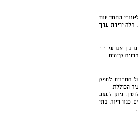
לאזורי התחדשות עירונית יש כמה מאפיינים משותפים - המאפיינים שהופכים אותם לאזורי התחדשות 
מלכתחילה. מדובר בשטחים הבנויים בעיר, הם בדרך כלל החלקים הישנים של הערים, חלה ירידת ערך 
המטרה היא להתמודד עם הבעיות התורמות לירידה - חידושם של האזורים הבנויים בין אם על ידי 
מבנים קיימים.
בנוסף, מטרת החידוש היא לעזור לשמר ולהאריך את חייו השימושיים של אזור, על התכנית לספק 
יר הכוללת.
כאשר מתכננים מחדש אזורים שפונו לחלוטין, ניתן להשתמש בתוכנית חדשה לחלוטין. ניתן לעצב 
מבנים חדשים בגבולות הכסף הזמין. ויש מידה של חופש בתכנון שימושי קרקע חדשים, כגון דיור, בתי 
 