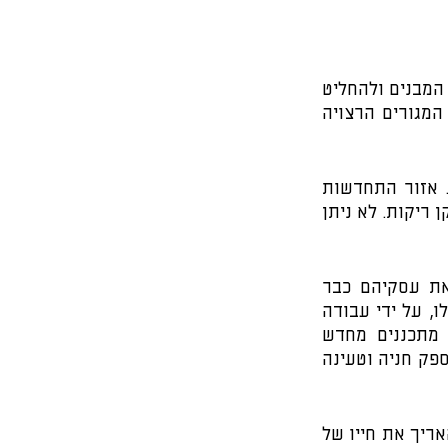
הצעד הראשון בהתמודדות עם מבנים ישנים בדעיכה הוא לקבוע את מצבם הפיזי של המבנים ולהחליט 
אילו, אם בכלל, הם שכונות שיש להרוס אותם. השלב הבא הוא לקבוע את צפיפות המגורים הרצויה 
על ידי פינוי ובינוי ניתן לתכנן מחדש שטחים פתוחים, הדרושים בכל שטחים בנויים. אזור התחדשות 
טיפוסי עשוי בהחלט לכלול  גם שימושים מסחריים בחנויות ישנות, לא חסכוניות ובחלקן ריקות. לא ניתן 
רוב הדיירים המסחריים באזורים כאלה הם סוחרים קטנים ועצמאיים שמחזיקים את עסקיהם כבר 
הרבה מאוד שנים והם כמעט מוסדות מבחינת השכונה.  הרשות מסייעת לסוחרים אלו, על ידי עבודה 
עימם וסיוע כלכלי במעבר. לעתים  בפינוי ובינוי בונים אזורי קניות חדשים, או מתכננים מחדש 
ומרחיבים אזורי קניות ישנים. משתמשים בשטחי מסחר קיימים כגרעין להרחבה כדי לספק חניה וטעינה 
תמא 38 היא עוד אפשרות של התחדשות עירונית, מטרת ההתחדשות היא להציל ולהאריך את חייו של 