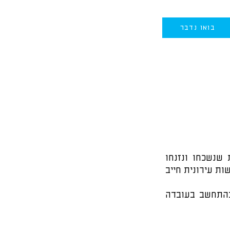
בואו נדבר
פרויקטים של התחדשות עירונית מספקים הזדמנות להפיח חיים חדשים בשכונות שנשכחו ונזנחו 
במשך שנים. המטרה היא להחזיר אזורים ישנים לתפארתם. פרויקט מוצלח של התחדשות עירונית חייב 
התחדשות עירונית מתרחשת כאשר ערים מחפשות לגדול ולתמוך באוכלוסייתן, בהתחשב בעובדה 