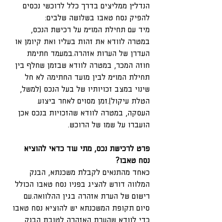
הנדל"ן ממליצים בדרך כלל לרוכשי נכסים 
להפיק נסח טאבו בשלושה שלבים:
מיד עם תחילת המו"מ על רכישת הנכס, 
במטרה לוודא את זהות בעליו ואת קיומן או 
העדרן של הערות אזהרה.במעמד חתימת 
חוזה המכר, במטרה לוודא שבזמן שחלף בין 
תחילת המו"מ לבין מועד החתימה לא חל 
שינוי במצב זכויותיו של בעל הנכס (למשל, 
הטלת עיקול).זמן מסוים לאחר ביצוע 
העסקה, במטרה לוודא שהזכויות בנכס אכן 
הועברו על שמו של הרוכש.
פרט לרכישת נכס, מתי עוד כדאי להוציא 
נסח טאבו?
כאחד מהתנאים לקבלת משכנתא, הבנק 
המלווה דורש להציג בפניו נסח טאבו הכולל 
רישום של הערת אזהרה בגין ההלוואה.עם 
סיום תקופת המשכנתא יש להוציא נסח טאבו 
כדי לוודא שהערת האזהרה לטובת הבנק 