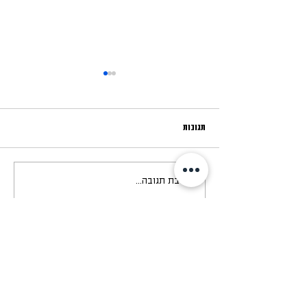
תגובות
איך להשקיע בנדל״ן? המדריך שיעזור
כתיבת תגובה...
לכם להיכנס פנימה אל תוך עולמות
ההשקעה בנדל״ן
ליצירת קשר ופרטים נוספים
יהודה הימית 22, תל אביב - יפו