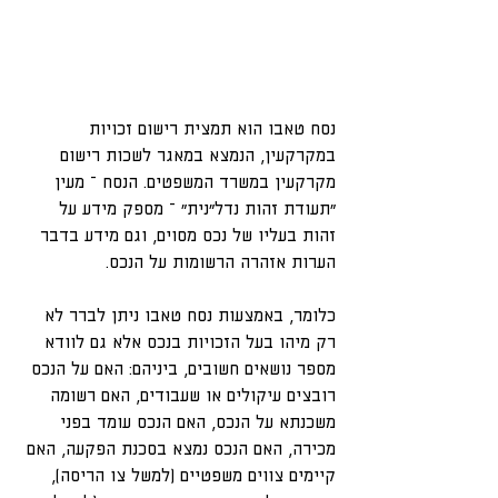
נסח טאבו הוא תמצית רישום זכויות 
במקרקעין, הנמצא במאגר לשכות רישום 
מקרקעין במשרד המשפטים. הנסח – מעין 
"תעודת זהות נדל"נית" – מספק מידע על 
זהות בעליו של נכס מסוים, וגם מידע בדבר 
הערות אזהרה הרשומות על הנכס.
כלומר, באמצעות נסח טאבו ניתן לברר לא 
רק מיהו בעל הזכויות בנכס אלא גם לוודא 
מספר נושאים חשובים, ביניהם: האם על הנכס 
רובצים עיקולים או שעבודים, האם רשומה 
משכנתא על הנכס, האם הנכס עומד בפני 
מכירה, האם הנכס נמצא בסכנת הפקעה, האם 
קיימים צווים משפטיים (למשל צו הריסה), 