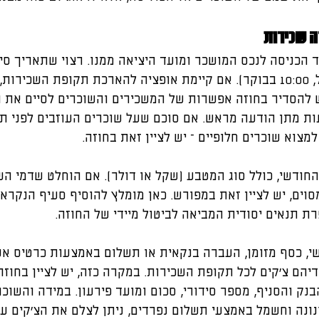
ה שכירות
 הכניסה לנכס המושכר ומועד היציאה ממנו. רצוי שתאריך סיו
גם שעה מדויקת (למשל, 10:00 בבוקר). אם קיימת אופציה להארכת תקופת השכיר
יש להסדיר בחוזה אפשרות של המשכירים והשוכרים לסיים את ה
ת מתן הודעה מראש. אם סוכם שעל שוכרים העוזבים לפני ת
צוא שוכרים חלופיים – יש לציין זאת בחוזה.
חודשי, כולל סוג המטבע (שקל או דולר). אם הוחלט שדמי הש
וים, יש לציין זאת במפורש. כאן מומלץ להוסיף סעיף הנקרא 
ת תנאים יסודית המביאה לביטול מיידי של החוזה.
שי, כסף מזומן, העברה בנקאית או תשלום באמצעות כרטיס אש
יהם צ'קים לכל תקופת השכירות. במקרה כזה, יש לציין בחוזה
נק והסניף, מספר סידורי, סכום ומועד פירעון. במידה והשוכ
רנונה וחשמל באמצעי תשלום נפרדים, ניתן לצלם את הצ'קים ע