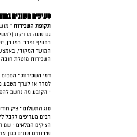
סעיפים חשובים בחוז
תקופת השכירות – 
מועד
בסעיף נפרד. כמו כן, 
המועד המקורי, באמצעו
השכירות מוטלת חובה למ
דמי השכירות – 
הסכום ה
למדד או לערך מטבע מס
– הקובע מה נחשב להפר
סוג התשלום – 
צ'ק חוד
רבים מעדיפים לקבל ליד
הצ'קים המלאים – שם הב
שירותים שונים כגון א