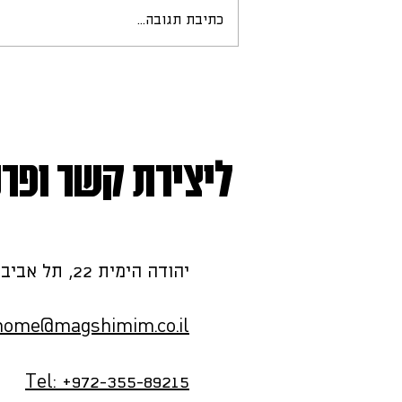
מס רכישה - מה זה?
כתיבת תגובה...
ליצירת קשר ופרט
יהודה הימית 22, תל אביב - יפו
home@magshimim.co.il
Tel: +972-355-89215