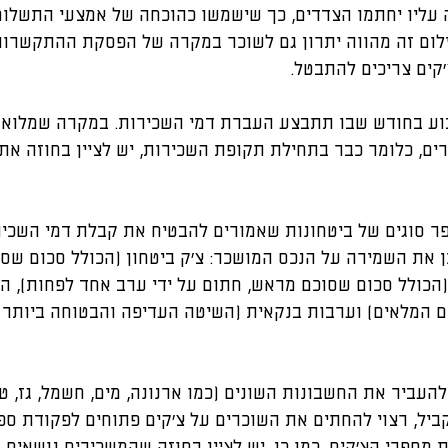
 עליו יחתמו הצדדים, כך שישמשו כהוכחה של אמצעי התשלום
ום זה מהווה יתרון גם לשוכר במקרה של הפסקת ההתקשרות,
קים צריכים להתבטל.
בוע בחודש שבו תתבצע העברת דמי השכירות. במקרה שמלוא 
ם, כלומר כבר בתחילת תקופת השכירות, יש לציין בחוזה את 
פר סוגים של ביטחונות שאמורים להבטיח את קבלת דמי השכיר
 את השמירה על הנכס המושכר: צ'ק ביטחון (הכולל סכום שסו
 (הכולל סכום שסוכם מראש, חתום על ידי ערב אחד לפחות), 
ם המלאים) וערבות בנקאית (השיטה העדיפה והבטוחה ביותר 
להעביר את החשבונות השונים (כמו ארנונה, מים, חשמל, גז, טלפ
יל, רצוי להחתים את השוכרים על צ'קים פתוחים לפקודת ספ