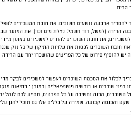
ת מספרי הצ'קים. כמו כן, יש לציין בחוזה שהמשכירים נושאים
 הבית.
ד להסדיר ארבעה נושאים חשובים: את חובת המשכירים לטפל ו
בנה הדירה (למשל, דוד חשמל, נזילת מים וכו'); את המועד שבו
שכירים; את חובת השוכרים להודיע למשכירים באופן מיידי ע
את חובת השוכרים לכסות את עלויות התיקון של כל נזק שנגר
זה יש להוסיף פירוט של כל הפריטים שהושכרו יחד עם הדירה (ל
ריך לכלול את הסכמת השוכרים לאפשר למשכירים לבקר מדי 
 בפני שוכרים או רוכשים פוטנציאליים (כמובן – בתיאום מוקד
ל השוכרים, הכנה וחשיבה על כל הפרטים, תסייע לכם לנהל יח
 שקט והכנסה קבועה. שמירה על כללים אלו גם תוכל להגן על