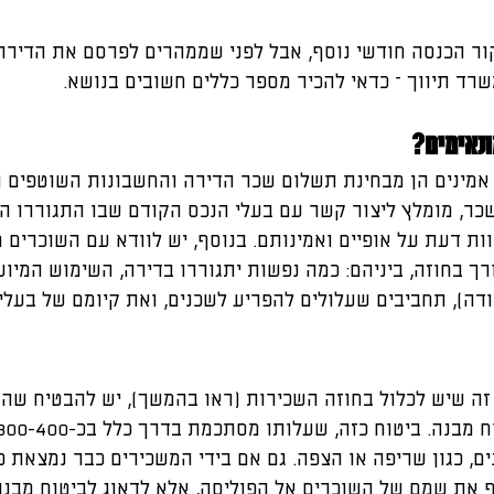
ר הכנסה חודשי נוסף, אבל לפני שממהרים לפרסם את הדירה 
שרד תיווך – כדאי להכיר מספר כללים חשובים בנושא.
מתאימים?
אמינים הן מבחינת תשלום שכר הדירה והחשבונות השוטפים ו
ר, מומלץ ליצור קשר עם בעלי הנכס הקודם שבו התגוררו הש
ות דעת על אופיים ואמינותם. בנוסף, יש לוודא עם השוכרים 
ך בחוזה, ביניהם: כמה נפשות יתגוררו בדירה, השימוש המיוע
דה), תחביבים שעלולים להפריע לשכנים, ואת קיומם של בעלי 
זה שיש לכלול בחוזה השכירות (ראו בהמשך), יש להבטיח שהש
ים, כגון שריפה או הצפה. גם אם בידי המשכירים כבר נמצאת פ
ף את שמם של השוכרים אל הפוליסה, אלא לדאוג לביטוח מבנה