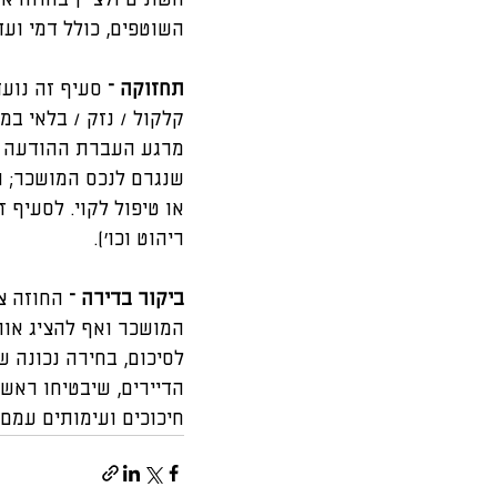
השונים ולציין בחוזה א
השוטפים, כולל דמי ועד
תחזוקה –
 סעיף זה נוע
קלקול / נזק / בלאי במ
מרגע העברת ההודעה למ
שנגרם לנכס המושכר; ו
או טיפול לקוי. לסעיף 
ריהוט וכו').
ביקור בדירה – 
החוזה צ
המושכר ואף להציג אותו
לסיכום, בחירה נכונה ש
הדיירים, שיבטיחו ראש
חיכוכים ועימותים עמם.