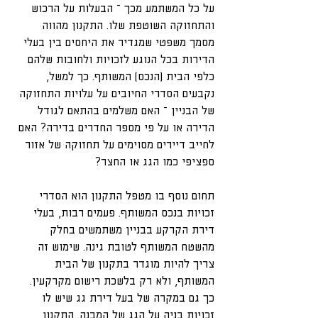
על כל המשתמע מכך – הבעלות על הרכוש 
והתחזוקה השוטפת שלו. התקנון מהווה 
מסמך משפטי שמגדיר את היחסים בין בעלי 
הדירות בכל הנוגע לזכויות ולחובות שלהם 
כלפי הבית (הנכס) המשותף. כך למשל, 
נקבעים הסדרי החיובים על עלויות התחזוקה 
של הבניין – האם משלמים בהתאם לגודל 
הדירה או על פי מספר החדרים בדירה? האם 
לחייב דיירים מסוימים על תחזוקה של אזור 
ספציפי כמו הגג או החצר?
תחום נוסף בו מטפל התקנון הוא הסדרי 
זכויות בנכס המשותף. פעמים רבות, בעלי 
דירת הקרקע בבניין משתמשים בחלק 
מהשטח המשותף לטובת גינה. שימוש זה 
צריך להיות מוגדר בתקנון של הבית 
המשותף, ולא רק בלשכת רישום מקרקעין. 
כך גם במקרה של בעל דירת גג שיש לו 
זכויות בניה על הגג של המבנה. התקנון 