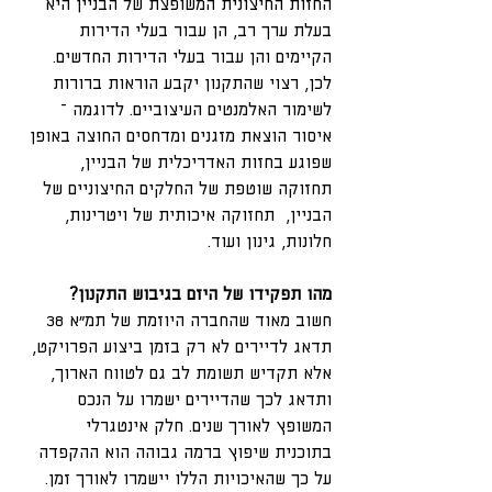
החזות החיצונית המשופצת של הבניין היא 
בעלת ערך רב, הן עבור בעלי הדירות 
הקיימים והן עבור בעלי הדירות החדשים. 
לכן, רצוי שהתקנון יקבע הוראות ברורות 
לשימור האלמנטים העיצוביים. לדוגמה – 
איסור הוצאת מזגנים ומדחסים החוצה באופן 
שפוגע בחזות האדריכלית של הבניין, 
תחזוקה שוטפת של החלקים החיצוניים של 
הבניין,  תחזוקה איכותית של ויטרינות, 
חלונות, גינון ועוד.
מהו תפקידו של היזם בגיבוש התקנון?
חשוב מאוד שהחברה היוזמת של תמ"א 38 
תדאג לדיירים לא רק בזמן ביצוע הפרויקט, 
אלא תקדיש תשומת לב גם לטווח הארוך, 
ותדאג לכך שהדיירים ישמרו על הנכס 
המשופץ לאורך שנים. חלק אינטגרלי 
בתוכנית שיפוץ ברמה גבוהה הוא ההקפדה 
על כך שהאיכויות הללו יישמרו לאורך זמן. 